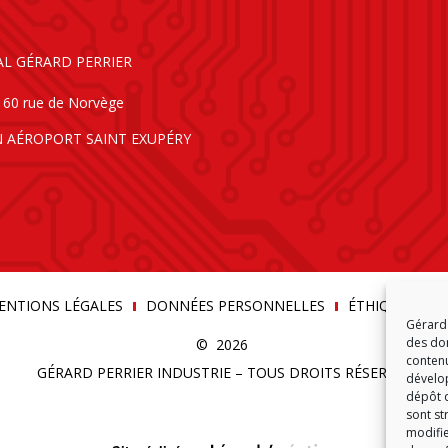
AL GÉRARD PERRIER
160 rue de Norvège
N AÉROPORT SAINT EXUPÉRY
ENTIONS LÉGALES
DONNÉES PERSONNELLES
ÉTHIQUE & C
Gérard 
des don
© 2026
contenu
GÉRARD PERRIER INDUSTRIE – TOUS DROITS RÉSERVÉS
dévelop
dépôt d
sont st
modifie