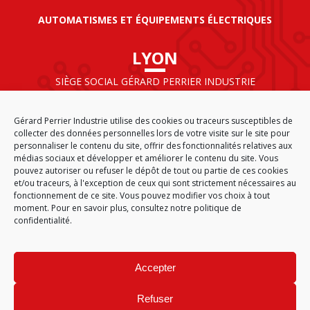
AUTOMATISMES ET ÉQUIPEMENTS ÉLECTRIQUES
LYON
SIÈGE SOCIAL GÉRARD PERRIER INDUSTRIE
AIRPARC – 160 rue de Norvège
CS 50009
Gérard Perrier Industrie utilise des cookies ou traceurs susceptibles de
69125 LYON AÉROPORT SAINT EXUPÉRY
collecter des données personnelles lors de votre visite sur le site pour
FRANCE
personnaliser le contenu du site, offrir des fonctionnalités relatives aux
médias sociaux et développer et améliorer le contenu du site. Vous
pouvez autoriser ou refuser le dépôt de tout ou partie de ces cookies
et/ou traceurs, à l'exception de ceux qui sont strictement nécessaires au
fonctionnement de ce site. Vous pouvez modifier vos choix à tout
ACCUEIL
CGA
PLAN DU SITE
MENTIONS LÉGALES
moment. Pour en savoir plus,
consultez notre politique de
DONNÉES PERSONNELLES
ÉTHIQUE & CONFORMITÉ
confidentialité.
POLITIQUE DE COOKIES (EU)
© 2026
Accepter
GÉRARD PERRIER INDUSTRIE – TOUS DROITS RÉSERVÉS
Refuser