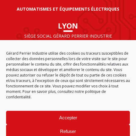
AUTOMATISMES ET ÉQUIPEMENTS ÉLECTRIQUES
LYON
SIÈGE SOCIAL GÉRARD PERRIER INDUSTRIE
AIRPARC – 160 rue de Norvège
CS 50009
Gérard Perrier Industrie utilise des cookies ou traceurs susceptibles de
69125 LYON AÉROPORT SAINT EXUPÉRY
collecter des données personnelles lors de votre visite sur le site pour
FRANCE
personnaliser le contenu du site, offrir des fonctionnalités relatives aux
médias sociaux et développer et améliorer le contenu du site. Vous
pouvez autoriser ou refuser le dépôt de tout ou partie de ces cookies
et/ou traceurs, à l'exception de ceux qui sont strictement nécessaires au
fonctionnement de ce site. Vous pouvez modifier vos choix à tout
ACCUEIL
CGA
PLAN DU SITE
MENTIONS LÉGALES
moment. Pour en savoir plus,
consultez notre politique de
DONNÉES PERSONNELLES
ÉTHIQUE & CONFORMITÉ
confidentialité.
POLITIQUE DE COOKIES (EU)
© 2026
Accepter
GÉRARD PERRIER INDUSTRIE – TOUS DROITS RÉSERVÉS
Refuser