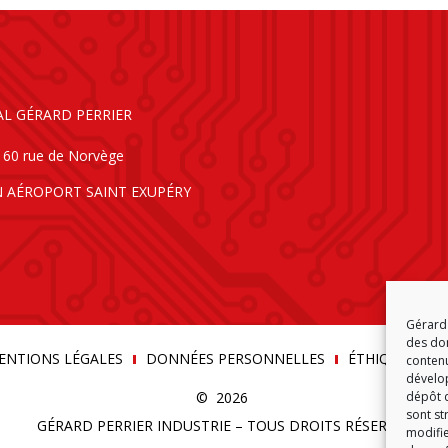
AL GÉRARD PERRIER
160 rue de Norvège
N AÉROPORT SAINT EXUPÉRY
Gérard 
des don
ENTIONS LÉGALES
DONNÉES PERSONNELLES
ÉTHIQUE & C
contenu
dévelop
© 2026
dépôt d
sont st
GÉRARD PERRIER INDUSTRIE – TOUS DROITS RÉSERVÉS
modifie