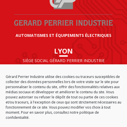
AUTOMATISMES ET ÉQUIPEMENTS ÉLECTRIQUES
LYON
SIÈGE SOCIAL GÉRARD PERRIER INDUSTRIE
AIRPARC – 160 rue de Norvège
CS 50009
Gérard Perrier Industrie utilise des cookies ou traceurs susceptibles de
69125 LYON AÉROPORT SAINT EXUPÉRY
collecter des données personnelles lors de votre visite sur le site pour
FRANCE
personnaliser le contenu du site, offrir des fonctionnalités relatives aux
médias sociaux et développer et améliorer le contenu du site. Vous
pouvez autoriser ou refuser le dépôt de tout ou partie de ces cookies
et/ou traceurs, à l'exception de ceux qui sont strictement nécessaires au
fonctionnement de ce site. Vous pouvez modifier vos choix à tout
ACCUEIL
CGA
PLAN DU SITE
MENTIONS LÉGALES
moment. Pour en savoir plus,
consultez notre politique de
DONNÉES PERSONNELLES
ÉTHIQUE & CONFORMITÉ
confidentialité.
POLITIQUE DE COOKIES (EU)