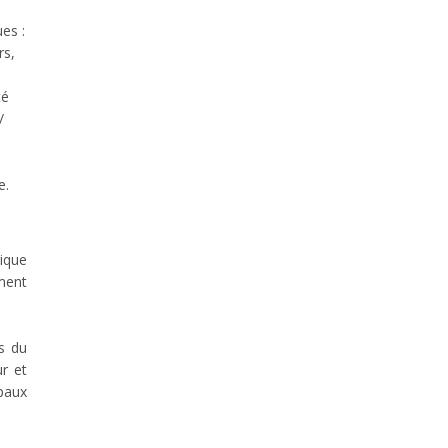
es :
rs,
té
/
e.
ique
ment
ns du
ur et
paux