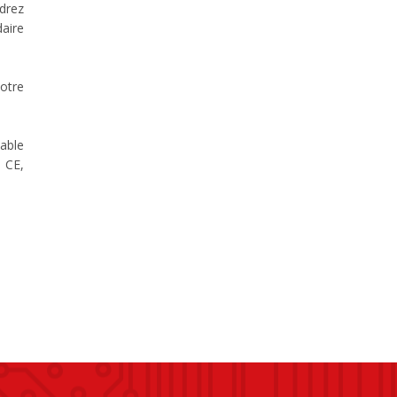
drez
aire
otre
able
 CE,