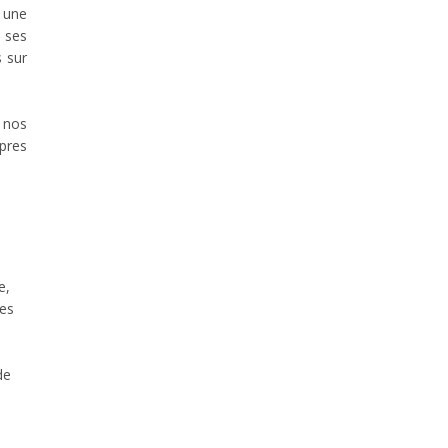
 une
 ses
s sur
 nos
pres
e,
ues
de