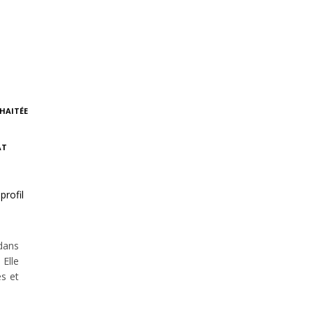
HAITÉE
AT
profil
 dans
 Elle
es et