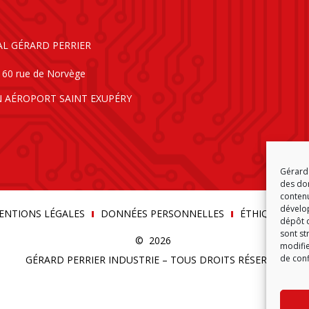
AL GÉRARD PERRIER
160 rue de Norvège
N AÉROPORT SAINT EXUPÉRY
Gérard 
des don
contenu
dévelop
ENTIONS LÉGALES
DONNÉES PERSONNELLES
ÉTHIQUE & C
dépôt d
sont st
© 2026
modifie
de conf
GÉRARD PERRIER INDUSTRIE – TOUS DROITS RÉSERVÉS