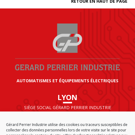
RETOUR EN HAUT DE PAGE
AUTOMATISMES ET ÉQUIPEMENTS ÉLECTRIQUES
LYON
SIÈGE SOCIAL GÉRARD PERRIER INDUSTRIE
AIRPARC – 160 rue de Norvège
CS 50009
Gérard Perrier Industrie utilise des cookies ou traceurs susceptibles de
69125 LYON AÉROPORT SAINT EXUPÉRY
collecter des données personnelles lors de votre visite sur le site pour
FRANCE