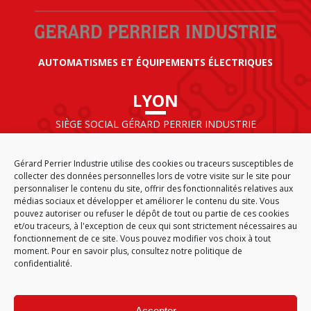
AUTOMATISMES ET ÉQUIPEMENTS ÉLECTRIQUES
LYON
SIÈGE SOCIAL GÉRARD PERRIER INDUSTRIE
AIRPARC – 160 rue de Norvège
CS 50009
Gérard Perrier Industrie utilise des cookies ou traceurs susceptibles de
69125 LYON AÉROPORT SAINT EXUPÉRY
collecter des données personnelles lors de votre visite sur le site pour
FRANCE
personnaliser le contenu du site, offrir des fonctionnalités relatives aux
médias sociaux et développer et améliorer le contenu du site. Vous
pouvez autoriser ou refuser le dépôt de tout ou partie de ces cookies
et/ou traceurs, à l'exception de ceux qui sont strictement nécessaires au
fonctionnement de ce site. Vous pouvez modifier vos choix à tout
ACCUEIL
CGA
PLAN DU SITE
MENTIONS LÉGALES
moment. Pour en savoir plus,
consultez notre politique de
DONNÉES PERSONNELLES
ÉTHIQUE & CONFORMITÉ
confidentialité.
POLITIQUE DE COOKIES (EU)
© 2026
Accepter