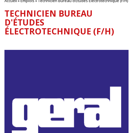
Accueil
»
Emplois
»
Technicien Bureau d’Études Électrotechnique (F/H)
TECHNICIEN BUREAU
D'ÉTUDES
ÉLECTROTECHNIQUE (F/H)