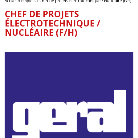
Accueil
»
Emplois
»
Chef de projets Électrotechnique / Nucléaire (F/H)
CHEF DE PROJETS
ÉLECTROTECHNIQUE /
NUCLÉAIRE (F/H)