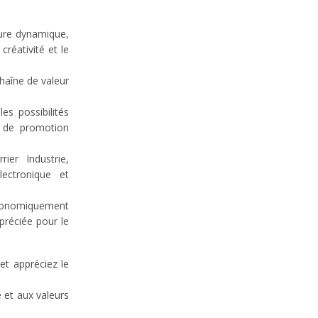
ture dynamique,
créativité et le
chaîne de valeur
s possibilités
t de promotion
ier Industrie,
lectronique et
conomiquement
réciée pour le
et appréciez le
e et aux valeurs