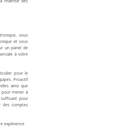
a maîtrise des
tronique, vous
ronique et vous
sur un panel de
erciale à votre
culier pour le
uipes. Proactif
elles ainsi que
ts pour mener à
 suffisant pour
ger des comptes
re expérience.