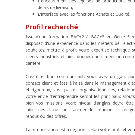
L'encadrement des équipes de productions et l
délais de livraison,
L'interface avec les fonctions Achats et Qualité.
Profil recherché
Issu d'une formation BAC+2 à BAC+5 en Génie Elec
disposez d'une expérience dans les métiers de l'élect
souhaitez mettre à profit votre expertise technique 
clients industriels et ainsi donner une dimension comm
carrière
Créatif et bon communicant, vous avez un goût parti
contact client et êtes à l'aise dans le management d'éq
et rigoureux, vos qualités organisationnelles, relationn
votre envie d'entreprendre seront les principaux atou
bien vos missions. Votre niveau d'anglais devra être
initier des discussions, animer des réunions et rédi
rendus ou des offres.
La rémunération est à négocier selon votre profil et vot