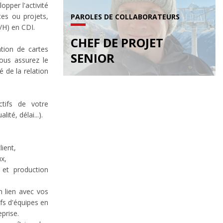
opper l'activité
es ou projets,
PAROLES DE COLLABORATEURS
/H) en CDI.
CHEF DE PROJET
tion de cartes
SENIOR
vous assurez le
é de la relation
ctifs de votre
lité, délai...).
lient,
x,
 et production
n lien avec vos
efs d'équipes en
eprise.