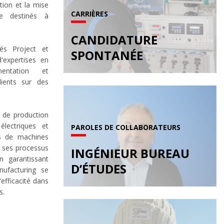
tion et la mise
CARRIÈRES
re destinés à
CANDIDATURE
és Project et
SPONTANÉE
'expertises en
umentation et
ients sur des
s de production
électriques et
PAROLES DE COLLABORATEURS
ts de machines
se ses processus
INGÉNIEUR BUREAU
 garantissant
D’ÉTUDES
nufacturing se
efficacité dans
s.