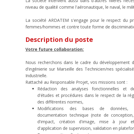
La société intervient aussi dans d'autres filières néce
niveau de qualité comme l'aéronautique, le naval, le milit
La société ARDATEM s'engage pour le respect du prin
femmes/hommes et contre toute forme de discriminat
Description du poste
Votre future collaboration:
Nous recherchons dans le cadre du développement de
d'ingénierie sur Marseille des Technicien/nes spécialis
Industrielle.
Rattaché au Responsable Projet, vos missions sont :
Rédaction des analyses fonctionnelles et 
d'études et procédures dans le respect de la ré
des différentes normes,
Modifications des bases de données, 
documentation technique (note de conception, 
d'impact, création d'image, mise à jour et
d'application de supervision, validation en platef