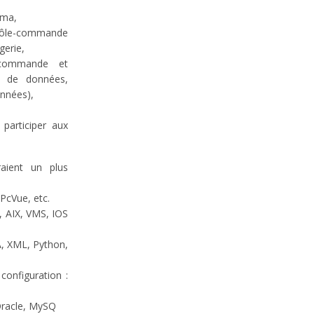
ama,
trôle-commande
gerie,
 commande et
es de données,
onnées),
 participer aux
raient un plus
PcVue, etc.
, AIX, VMS, IOS
, XML, Python,
configuration :
Oracle, MySQ