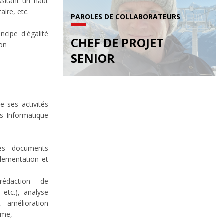
ssitant un haut
aire, etc.
PAROLES DE COLLABORATEURS
cipe d'égalité
CHEF DE PROJET
ion
SENIOR
 ses activités
és Informatique
des documents
glementation et
rédaction de
etc.), analyse
 amélioration
orme,