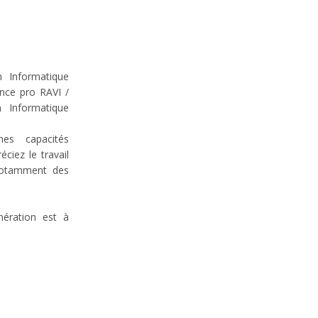
 Informatique
nce pro RAVI /
n Informatique
es capacités
éciez le travail
 notamment des
nération est à