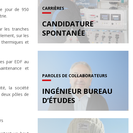
CARRIÈRES
e jour de 950
rie.
CANDIDATURE
r les tranches
SPONTANÉE
lement, sur les
s thermiques et
ées par EDF au
maintenance et
PAROLES DE COLLABORATEURS
té, la société
INGÉNIEUR BUREAU
s deux pôles de
D’ÉTUDES
rs