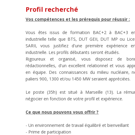
Profil recherché
Vos compétences et les prérequis pour réussir :
Vous êtes issus de formation BAC+2 à BAC+3 en
industrielle telle que BTS, DUT GEII, DUT MP ou Lice
SARII, vous justifiez d'une première expérience e
industrielle. Les profils débutants seront étudiés.
Rigoureux et organisé, vous disposez de bonn
rédactionnelles, d'un excellent relationnel et vous appr
en équipe. Des connaissances du milieu nucléaire,
paliers 900, 1300 et/ou 1450 MW seraient appréciées.
Le poste (35h) est situé à Marseille (13). La rému
négocier en fonction de votre profil et expérience.
Ce que nous pouvons vous offrir ?
- Un environnement de travail équilibré et bienveillant
- Prime de participation