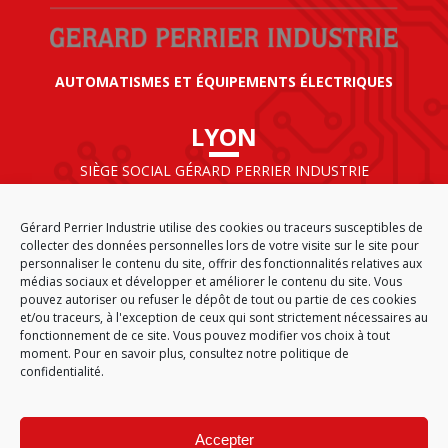
AUTOMATISMES ET ÉQUIPEMENTS ÉLECTRIQUES
LYON
SIÈGE SOCIAL GÉRARD PERRIER INDUSTRIE
AIRPARC – 160 rue de Norvège
CS 50009
Gérard Perrier Industrie utilise des cookies ou traceurs susceptibles de
69125 LYON AÉROPORT SAINT EXUPÉRY
collecter des données personnelles lors de votre visite sur le site pour
FRANCE
personnaliser le contenu du site, offrir des fonctionnalités relatives aux
médias sociaux et développer et améliorer le contenu du site. Vous
pouvez autoriser ou refuser le dépôt de tout ou partie de ces cookies
et/ou traceurs, à l'exception de ceux qui sont strictement nécessaires au
fonctionnement de ce site. Vous pouvez modifier vos choix à tout
ACCUEIL
CGA
PLAN DU SITE
MENTIONS LÉGALES
moment. Pour en savoir plus,
consultez notre politique de
DONNÉES PERSONNELLES
ÉTHIQUE & CONFORMITÉ
confidentialité.
POLITIQUE DE COOKIES (EU)
© 2026
Accepter