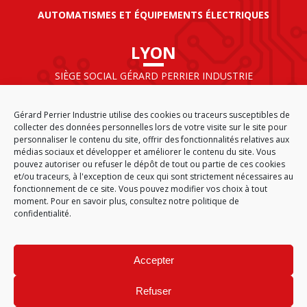
AUTOMATISMES ET ÉQUIPEMENTS ÉLECTRIQUES
LYON
SIÈGE SOCIAL GÉRARD PERRIER INDUSTRIE
AIRPARC – 160 rue de Norvège
CS 50009
Gérard Perrier Industrie utilise des cookies ou traceurs susceptibles de
69125 LYON AÉROPORT SAINT EXUPÉRY
collecter des données personnelles lors de votre visite sur le site pour
FRANCE
personnaliser le contenu du site, offrir des fonctionnalités relatives aux
médias sociaux et développer et améliorer le contenu du site. Vous
pouvez autoriser ou refuser le dépôt de tout ou partie de ces cookies
et/ou traceurs, à l'exception de ceux qui sont strictement nécessaires au
fonctionnement de ce site. Vous pouvez modifier vos choix à tout
ACCUEIL
CGA
PLAN DU SITE
MENTIONS LÉGALES
moment. Pour en savoir plus,
consultez notre politique de
DONNÉES PERSONNELLES
ÉTHIQUE & CONFORMITÉ
confidentialité.
POLITIQUE DE COOKIES (EU)
© 2026
Accepter
GÉRARD PERRIER INDUSTRIE – TOUS DROITS RÉSERVÉS
Refuser