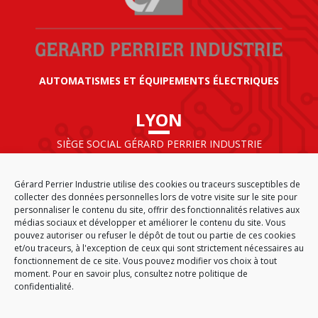
AUTOMATISMES ET ÉQUIPEMENTS ÉLECTRIQUES
LYON
SIÈGE SOCIAL GÉRARD PERRIER INDUSTRIE
AIRPARC – 160 rue de Norvège
CS 50009
Gérard Perrier Industrie utilise des cookies ou traceurs susceptibles de
69125 LYON AÉROPORT SAINT EXUPÉRY
collecter des données personnelles lors de votre visite sur le site pour
FRANCE
personnaliser le contenu du site, offrir des fonctionnalités relatives aux
médias sociaux et développer et améliorer le contenu du site. Vous
pouvez autoriser ou refuser le dépôt de tout ou partie de ces cookies
et/ou traceurs, à l'exception de ceux qui sont strictement nécessaires au
fonctionnement de ce site. Vous pouvez modifier vos choix à tout
ACCUEIL
CGA
PLAN DU SITE
MENTIONS LÉGALES
moment. Pour en savoir plus,
consultez notre politique de
DONNÉES PERSONNELLES
ÉTHIQUE & CONFORMITÉ
confidentialité.
POLITIQUE DE COOKIES (EU)