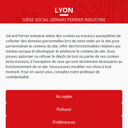
LYON
SIÈGE SOCIAL GÉRARD PERRIER INDUSTRIE
AIRPARC – 160 rue de Norvège
CS 50009
Gérard Perrier Industrie utilise des cookies ou traceurs susceptibles de
69125 LYON AÉROPORT SAINT EXUPÉRY
collecter des données personnelles lors de votre visite sur le site pour
FRANCE
personnaliser le contenu du site, offrir des fonctionnalités relatives aux
médias sociaux et développer et améliorer le contenu du site. Vous
pouvez autoriser ou refuser le dépôt de tout ou partie de ces cookies
et/ou traceurs, à l'exception de ceux qui sont strictement nécessaires au
fonctionnement de ce site. Vous pouvez modifier vos choix à tout
ACCUEIL
CGA
PLAN DU SITE
MENTIONS LÉGALES
moment. Pour en savoir plus,
consultez notre politique de
DONNÉES PERSONNELLES
ÉTHIQUE & CONFORMITÉ
confidentialité.
POLITIQUE DE COOKIES (EU)
© 2026
Accepter
GÉRARD PERRIER INDUSTRIE – TOUS DROITS RÉSERVÉS
Refuser
Préférences
Site réalisé par