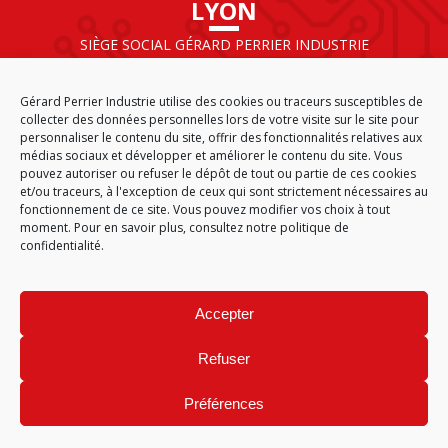
LYON
SIÈGE SOCIAL GÉRARD PERRIER INDUSTRIE
AIRPARC – 160 rue de Norvège
CS 50009
Gérard Perrier Industrie utilise des cookies ou traceurs susceptibles de
69125 LYON AÉROPORT SAINT EXUPÉRY
collecter des données personnelles lors de votre visite sur le site pour
FRANCE
personnaliser le contenu du site, offrir des fonctionnalités relatives aux
médias sociaux et développer et améliorer le contenu du site. Vous
pouvez autoriser ou refuser le dépôt de tout ou partie de ces cookies
et/ou traceurs, à l'exception de ceux qui sont strictement nécessaires au
fonctionnement de ce site. Vous pouvez modifier vos choix à tout
ACCUEIL
CGA
PLAN DU SITE
MENTIONS LÉGALES
moment. Pour en savoir plus,
consultez notre politique de
DONNÉES PERSONNELLES
ÉTHIQUE & CONFORMITÉ
confidentialité.
POLITIQUE DE COOKIES (EU)
© 2026
Accepter
GÉRARD PERRIER INDUSTRIE – TOUS DROITS RÉSERVÉS
Refuser
Préférences
Site réalisé par