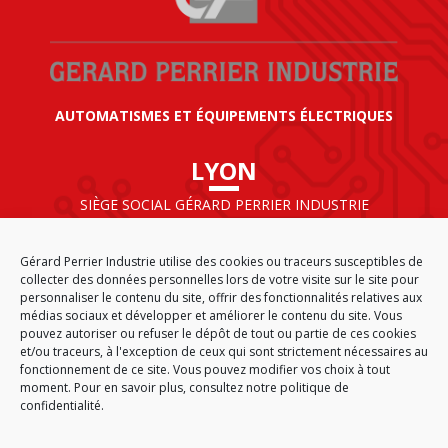
AUTOMATISMES ET ÉQUIPEMENTS ÉLECTRIQUES
LYON
SIÈGE SOCIAL GÉRARD PERRIER INDUSTRIE
AIRPARC – 160 rue de Norvège
CS 50009
Gérard Perrier Industrie utilise des cookies ou traceurs susceptibles de
69125 LYON AÉROPORT SAINT EXUPÉRY
collecter des données personnelles lors de votre visite sur le site pour
FRANCE
personnaliser le contenu du site, offrir des fonctionnalités relatives aux
médias sociaux et développer et améliorer le contenu du site. Vous
pouvez autoriser ou refuser le dépôt de tout ou partie de ces cookies
et/ou traceurs, à l'exception de ceux qui sont strictement nécessaires au
fonctionnement de ce site. Vous pouvez modifier vos choix à tout
ACCUEIL
CGA
PLAN DU SITE
MENTIONS LÉGALES
moment. Pour en savoir plus,
consultez notre politique de
DONNÉES PERSONNELLES
ÉTHIQUE & CONFORMITÉ
confidentialité.
POLITIQUE DE COOKIES (EU)