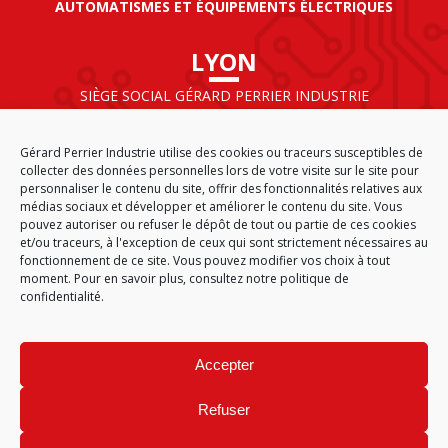
AUTOMATISMES ET ÉQUIPEMENTS ÉLECTRIQUES
LYON
SIÈGE SOCIAL GÉRARD PERRIER INDUSTRIE
AIRPARC – 160 rue de Norvège
CS 50009
Gérard Perrier Industrie utilise des cookies ou traceurs susceptibles de
69125 LYON AÉROPORT SAINT EXUPÉRY
collecter des données personnelles lors de votre visite sur le site pour
FRANCE
personnaliser le contenu du site, offrir des fonctionnalités relatives aux
médias sociaux et développer et améliorer le contenu du site. Vous
pouvez autoriser ou refuser le dépôt de tout ou partie de ces cookies
et/ou traceurs, à l'exception de ceux qui sont strictement nécessaires au
fonctionnement de ce site. Vous pouvez modifier vos choix à tout
ACCUEIL
CGA
PLAN DU SITE
MENTIONS LÉGALES
moment. Pour en savoir plus,
consultez notre politique de
DONNÉES PERSONNELLES
ÉTHIQUE & CONFORMITÉ
confidentialité.
POLITIQUE DE COOKIES (EU)
© 2026
Accepter
GÉRARD PERRIER INDUSTRIE – TOUS DROITS RÉSERVÉS
Refuser