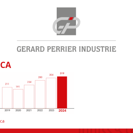
CA
ca