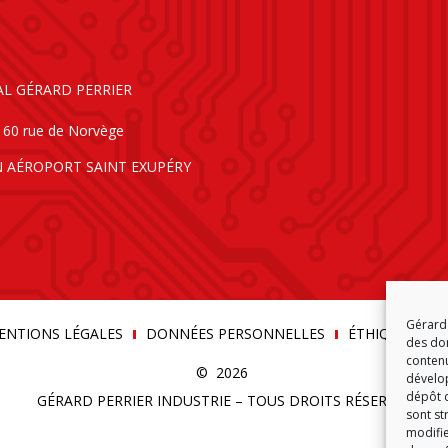
AL GÉRARD PERRIER
160 rue de Norvège
N AÉROPORT SAINT EXUPÉRY
Gérard 
ENTIONS LÉGALES
DONNÉES PERSONNELLES
ÉTHIQUE & C
des don
contenu
© 2026
dévelop
dépôt d
GÉRARD PERRIER INDUSTRIE – TOUS DROITS RÉSERVÉS
sont st
modifie