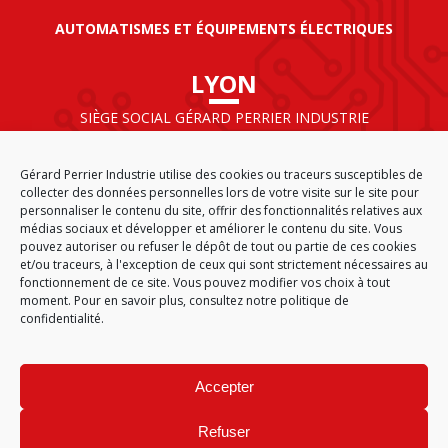
AUTOMATISMES ET ÉQUIPEMENTS ÉLECTRIQUES
LYON
SIÈGE SOCIAL GÉRARD PERRIER INDUSTRIE
AIRPARC – 160 rue de Norvège
CS 50009
Gérard Perrier Industrie utilise des cookies ou traceurs susceptibles de
69125 LYON AÉROPORT SAINT EXUPÉRY
collecter des données personnelles lors de votre visite sur le site pour
FRANCE
personnaliser le contenu du site, offrir des fonctionnalités relatives aux
médias sociaux et développer et améliorer le contenu du site. Vous
pouvez autoriser ou refuser le dépôt de tout ou partie de ces cookies
et/ou traceurs, à l'exception de ceux qui sont strictement nécessaires au
fonctionnement de ce site. Vous pouvez modifier vos choix à tout
ACCUEIL
CGA
PLAN DU SITE
MENTIONS LÉGALES
moment. Pour en savoir plus,
consultez notre politique de
DONNÉES PERSONNELLES
ÉTHIQUE & CONFORMITÉ
confidentialité.
POLITIQUE DE COOKIES (EU)
© 2026
Accepter
GÉRARD PERRIER INDUSTRIE – TOUS DROITS RÉSERVÉS
Refuser