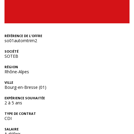
RÉFÉRENCE DE L'OFFRE
so01automtrim2
SOCIÉTÉ
SOTEB
RÉGION
Rhône-Alpes
VILLE
Bourg-en-Bresse (01)
EXPÉRIENCE SOUHAITÉE
2 à 5 ans
TYPE DE CONTRAT
CDI
SALAIRE
A définir