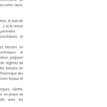
z notre client,
ion, le suivi de
..) et le retour
 périmètre
procédures et
 les besoins en
techniques et
ention, préparer
s de régimes de
 les besoins en
l'historique des
ences locaux et
niques, sûreté,
ions en phase de
uelle avec les