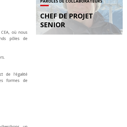
PAROLES DE COLLABORATEURS
CHEF DE PROJET
SENIOR
t CEA, où nous
ands pôles de
rs.
 de l'égalité
tes formes de
echerchons un