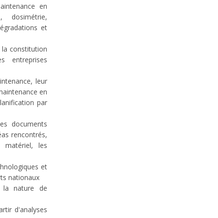
maintenance en
, dosimétrie,
dégradations et
la constitution
s entreprises
intenance, leur
 maintenance en
lanification par
 des documents
éas rencontrés,
 matériel, les
chnologiques et
ts nationaux
r la nature de
artir d'analyses