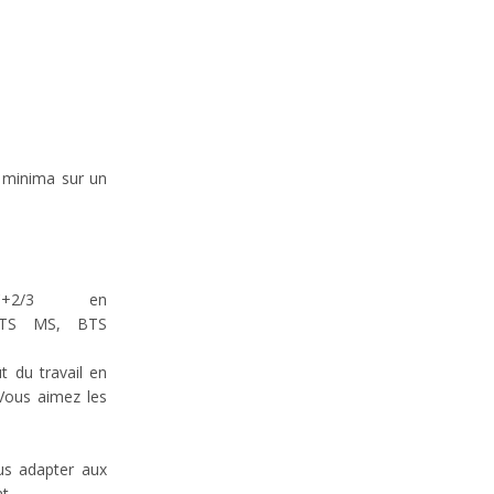
s minima sur un
C+2/3 en
e (BTS MS, BTS
t du travail en
 Vous aimez les
us adapter aux
t.