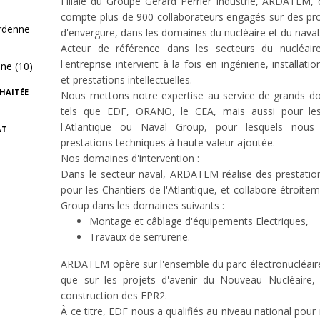
Filiale du Groupe Gérard Perrier Industrie, ARDATEM,
compte plus de 900 collaborateurs engagés sur des proj
rdenne
d'envergure, dans les domaines du nucléaire et du naval
Acteur de référence dans les secteurs du nucléair
l'entreprise intervient à la fois en ingénierie, installat
ne (10)
et prestations intellectuelles.
HAITÉE
Nous mettons notre expertise au service de grands do
tels que EDF, ORANO, le CEA, mais aussi pour les
l'Atlantique ou Naval Group, pour lesquels nous 
AT
prestations techniques à haute valeur ajoutée.
Nos domaines d'intervention :
Dans le secteur naval, ARDATEM réalise des prestati
pour les Chantiers de l'Atlantique, et collabore étroite
Group dans les domaines suivants :
Montage et câblage d'équipements Electriques,
Travaux de serrurerie.
ARDATEM opère sur l'ensemble du parc électronucléaire 
que sur les projets d'avenir du Nouveau Nucléaire
construction des EPR2.
À ce titre, EDF nous a qualifiés au niveau national pour