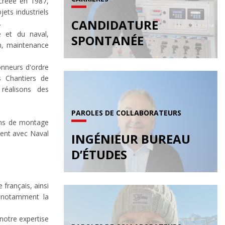
 créée en 1987,
ets industriels
CANDIDATURE
.
e et du naval,
SPONTANÉE
ion, maintenance
nneurs d'ordre
 Chantiers de
réalisons des
PAROLES DE COLLABORATEURS
ons de montage
ment avec Naval
INGÉNIEUR BUREAU
D’ÉTUDES
français, ainsi
, notamment la
 notre expertise