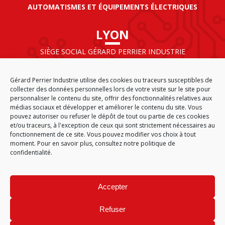
AUTOMATISMES ET ÉQUIPEMENTS ÉLECTRIQUES
LYON
SIÈGE SOCIAL GÉRARD PERRIER INDUSTRIE
AIRPARC – 160 rue de Norvège
CS 50009
Gérard Perrier Industrie utilise des cookies ou traceurs susceptibles de
69125 LYON AÉROPORT SAINT EXUPÉRY
collecter des données personnelles lors de votre visite sur le site pour
FRANCE
personnaliser le contenu du site, offrir des fonctionnalités relatives aux
médias sociaux et développer et améliorer le contenu du site. Vous
pouvez autoriser ou refuser le dépôt de tout ou partie de ces cookies
et/ou traceurs, à l'exception de ceux qui sont strictement nécessaires au
fonctionnement de ce site. Vous pouvez modifier vos choix à tout
ACCUEIL
CGA
PLAN DU SITE
MENTIONS LÉGALES
moment. Pour en savoir plus,
consultez notre politique de
DONNÉES PERSONNELLES
ÉTHIQUE & CONFORMITÉ
confidentialité.
POLITIQUE DE COOKIES (EU)
© 2026
Accepter
GÉRARD PERRIER INDUSTRIE – TOUS DROITS RÉSERVÉS
Refuser