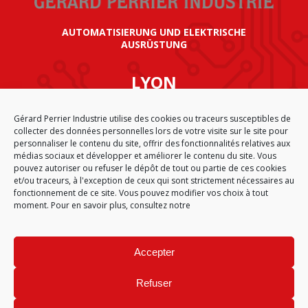
AUTOMATISIERUNG UND ELEKTRISCHE
AUSRÜSTUNG
LYON
SIÈGE SOCIAL GÉRARD PERRIER INDUSTRIE
Gérard Perrier Industrie utilise des cookies ou traceurs susceptibles de
AIRPARC – 160 rue de Norvège
collecter des données personnelles lors de votre visite sur le site pour
CS 50009
personnaliser le contenu du site, offrir des fonctionnalités relatives aux
69125 LYON AÉROPORT SAINT EXUPÉRY
médias sociaux et développer et améliorer le contenu du site. Vous
FRANKREICH
pouvez autoriser ou refuser le dépôt de tout ou partie de ces cookies
et/ou traceurs, à l'exception de ceux qui sont strictement nécessaires au
fonctionnement de ce site. Vous pouvez modifier vos choix à tout
moment. Pour en savoir plus, consultez notre
STARTSEITE
CGA
SITEMAP
IMPRESSUM
PERSONAL DATA
COOKIE-RICHTLINIE (EU)
Accepter
© 2026
Refuser