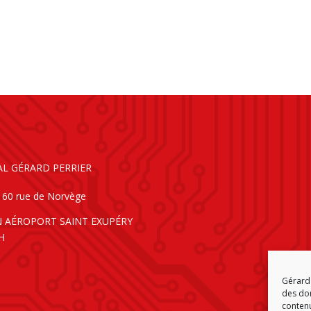
AL GÉRARD PERRIER
160 rue de Norvège
N AÉROPORT SAINT EXUPÉRY
H
Gérard 
des don
contenu