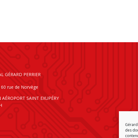
AL GÉRARD PERRIER
160 rue de Norvège
N AÉROPORT SAINT EXUPÉRY
H
Gérard 
des don
contenu