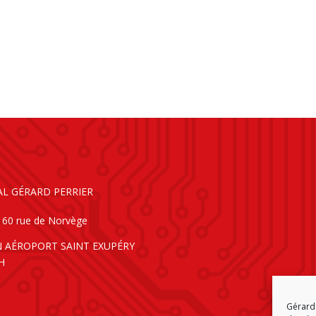
AL GÉRARD PERRIER
160 rue de Norvège
N AÉROPORT SAINT EXUPÉRY
H
Gérard 