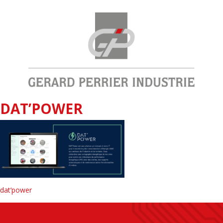
DAT’POWER
dat’power