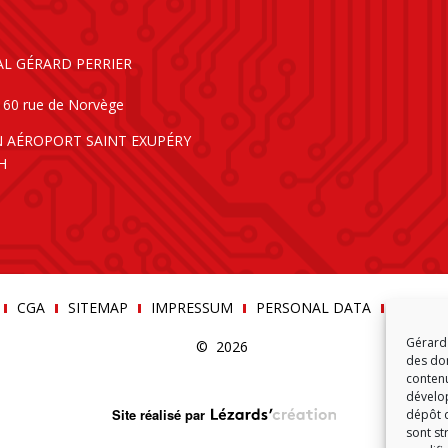
AL GÉRARD PERRIER
160 rue de Norvège
N AÉROPORT SAINT EXUPÉRY
H
CGA
SITEMAP
IMPRESSUM
PERSONAL DATA
COOKIE-
Gérard 
© 2026
des don
contenu
dévelop
Site réalisé par
dépôt d
sont st