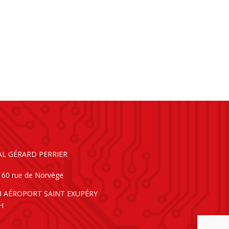
AL GÉRARD PERRIER
160 rue de Norvège
N AÉROPORT SAINT EXUPÉRY
H