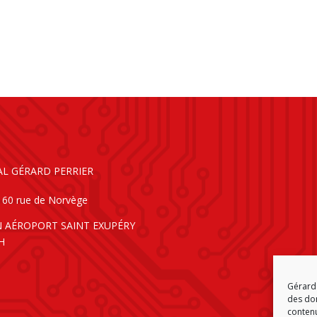
AL GÉRARD PERRIER
160 rue de Norvège
N AÉROPORT SAINT EXUPÉRY
H
Gérard 
des don
contenu